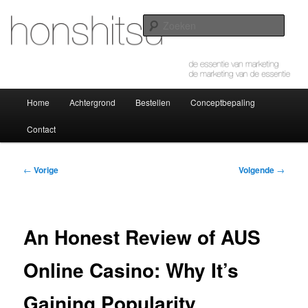
Spring
de essentie van marketing – de marketing van de essentie
naar
Zoek
de
primaire
honshitsu
inhoud
Hoofdmenu
Home
Achtergrond
Bestellen
Conceptbepaling
Contact
Bericht
←
Vorige
Volgende
→
navigatie
An Honest Review of AUS
Online Casino: Why It’s
Gaining Popularity