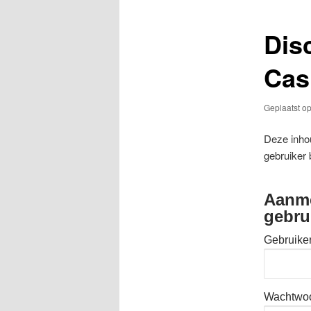
Dis
Cas
Geplaatst o
Deze inhou
gebruiker 
Aanme
gebru
Gebruike
Wachtwo