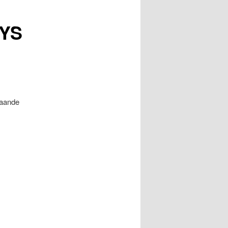
KYS
taande