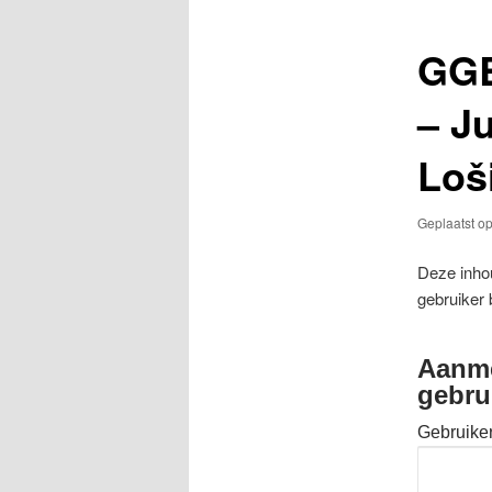
GGB
– J
Loš
Geplaatst o
Deze inhou
gebruiker 
Aanme
gebru
Gebruike