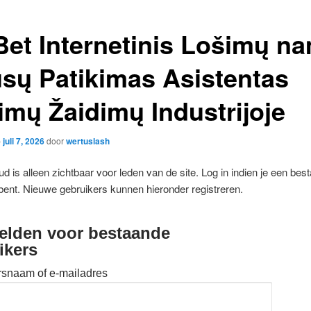
et Internetinis Lošimų na
usų Patikimas Asistentas
imų Žaidimų Industrijoje
p
juli 7, 2026
door
wertuslash
d is alleen zichtbaar voor leden van de site. Log in indien je een bes
bent. Nieuwe gebruikers kunnen hieronder registreren.
lden voor bestaande
ikers
rsnaam of e-mailadres