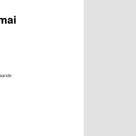
mai
taande