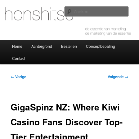
Spring
de essentie van marketing – de marketing van de essentie
naar
Zoek
de
primaire
honshitsu
inhoud
Hoofdmenu
Home
Achtergrond
Bestellen
Conceptbepaling
Contact
Bericht
←
Vorige
Volgende
→
navigatie
GigaSpinz NZ: Where Kiwi
Casino Fans Discover Top-
Tier Entertainment