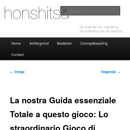
Spring
de essentie van marketing – de marketing van de essentie
naar
Zoek
de
primaire
honshitsu
inhoud
Hoofdmenu
Home
Achtergrond
Bestellen
Conceptbepaling
Contact
Bericht
←
Vorige
Volgende
→
navigatie
La nostra Guida essenziale
Totale a questo gioco: Lo
straordinario Gioco di