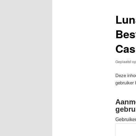
Lun
Bes
Cas
Geplaatst o
Deze inhou
gebruiker 
Aanme
gebru
Gebruike