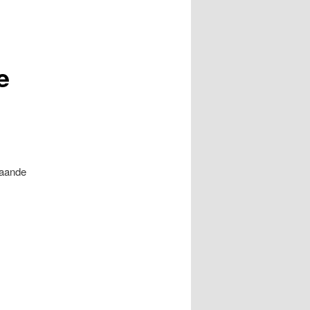
e
taande