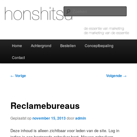
Spring
de essentie van marketing – de marketing van de essentie
naar
Zoek
de
primaire
honshitsu
inhoud
Hoofdmenu
Home
Achtergrond
Bestellen
Conceptbepaling
Contact
Bericht
←
Vorige
Volgende
→
navigatie
Reclamebureaus
Geplaatst op
november 15, 2013
door
admin
Deze inhoud is alleen zichtbaar voor leden van de site. Log in
indien je een bestaande gebruiker bent. Nieuwe gebruikers