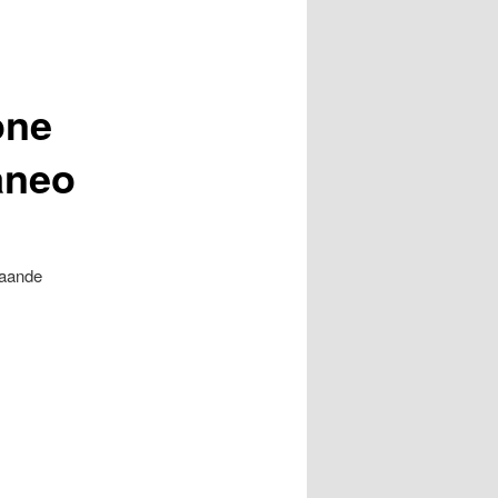
one
aneo
taande