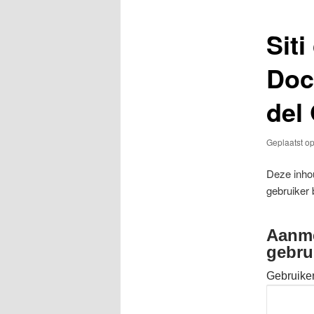
Siti
Doc
del
Geplaatst o
Deze inhou
gebruiker 
Aanme
gebru
Gebruike