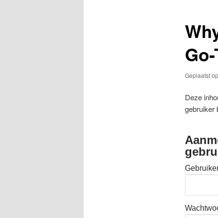
Why
Go-
Geplaatst o
Deze inhou
gebruiker 
Aanme
gebru
Gebruike
Wachtwo