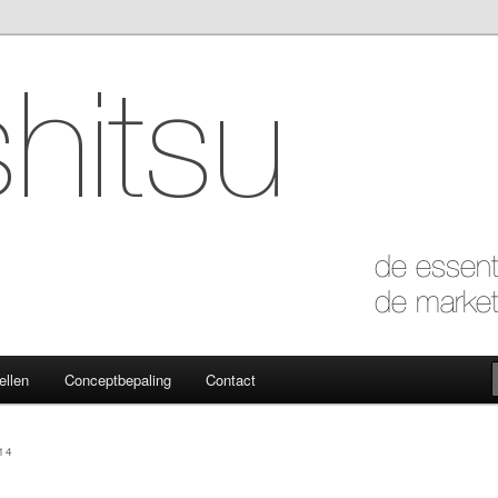
 marketing van de essentie
ellen
Conceptbepaling
Contact
14