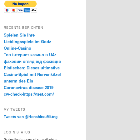
RECENTE BERICHTEN
Spielen Sie Ihre
Lieblingsspiele im Godz
Online-Casino
Топ інтернет-казино в UA:
фаховий огляд від фахівців
Eisfischen: Dieses ultimative
Casino-Spiel mit Nervenkitzel
unterm des Eis
Coronavirus disease 2019
cw-check-https://test.com/
MY TWEETS
Tweets van @HonshitsuMktng
LOGIN STATUS
Gebruikersnaam of e-mailadres