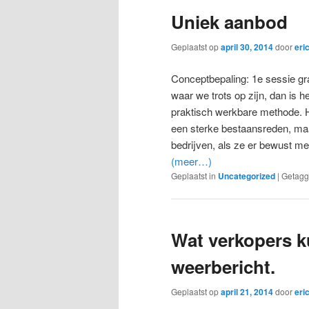
Uniek aanbod
Geplaatst op
april 30, 2014
door
eri
Conceptbepaling: 1e sessie gra
waar we trots op zijn, dan is 
praktisch werkbare methode. He
een sterke bestaansreden, maa
bedrijven, als ze er bewust m
(meer…)
Geplaatst in
Uncategorized
|
Getag
Wat verkopers k
weerbericht.
Geplaatst op
april 21, 2014
door
eri